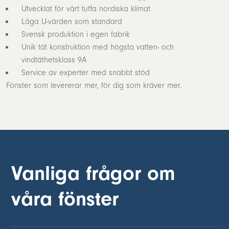
Utvecklat för vårt tuffa nordiska klimat
Låga U-värden som standard
Svensk produktion i egen fabrik
Unik tät konstruktion med högsta vatten- och
vindtäthetsklass 9A
Service av experter med snabbt stöd
Fönster som levererar mer, för dig som kräver mer.
Vanliga frågor om
våra fönster