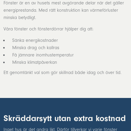
Fönster är en av husets mest avgörande delar när det gäller
energiprestanda. Med rätt konstruktion kan värmeförluster
minska betydligt.
Våra fönster och fönsterdörrar hjälper dig att:
Sänka energikostnader
Minska drag och kallras
Få jämnare inomhustemperatur
Minska klimatpåverkan
Ett genomtänkt val som gör skillnad både idag och över tid.
Skräddarsytt utan extra kostnad
Inget hus är det andra likt. Därför tillverkar vi varje fönster