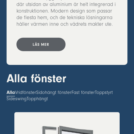
där utsidan av aluminium är helt integrerad i
konstruktionen. Modern design som passar
de flesta hem, och de tekniska lösningarna
håller värmen inne och vädrets makter ute.
LÄS MER
Alla fönster
Alla
Vridfönster
Sidohängt fönster
Fast fönster
Toppstyrt
Sideswing
Topphängt