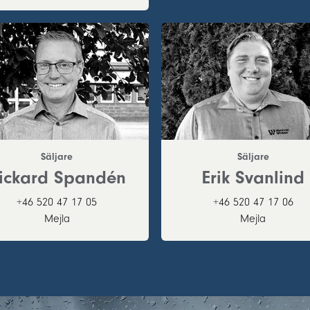
Säljare
Säljare
ickard Spandén
Erik Svanlind
+46 520 47 17 05
+46 520 47 17 06
Mejla
Mejla