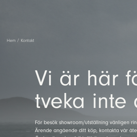
Hem
/
Kontakt
Fönster
Skjutdörrar
Altandörrar
Vikdörrar
T
Antik Plus
Design
Antik Plus
Extend
H
Classic
Vi är här f
Extend
Classic Plus
Sp
Plus
Classic
P
Pl
tveka inte 
För besök showroom/utställning vänligen rin
Ärende angående ditt köp, kontakta vår åter