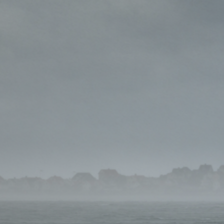
Nedladdning
Logga in som Återförsäljare