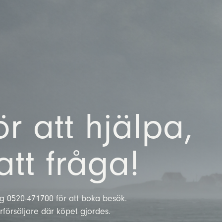
illbehör
Miljö &
Unik
andtag
Hållbarhet
konstruktion
ör att hjälpa,
röjs
ersienner
isségardiner
att fråga!
g 0520-471700 för att boka besök.
försäljare där köpet gjordes.