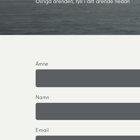
Övriga ärenden, fyll i ditt ärende nedan
Ämne
Namn
E-mail