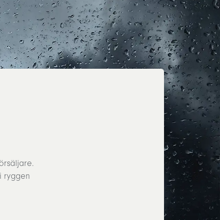
rsäljare.
i ryggen