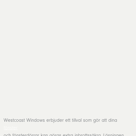
Hem
/
Extra inbrottsäkra fönster och fönsterdörrar
Extra inbrottsäkra
Westcoast Windows erbjuder ett tillval som gör att dina
fönster
och fönsterdörrar kan göras extra inbrottssäkra. Lösningen