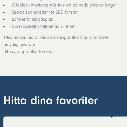
Glidbleck monteras två stycken på varje sida av bågen
Specialspanjoletter för SBD-fönster
Laminerat skyddsglas
Glaskassetten hellimmad runt om
Tillsammans bidrar dessa lösningar till att göra fönstret
betydligt svårare
att bryta upp eller forcera.
Hitta dina favoriter