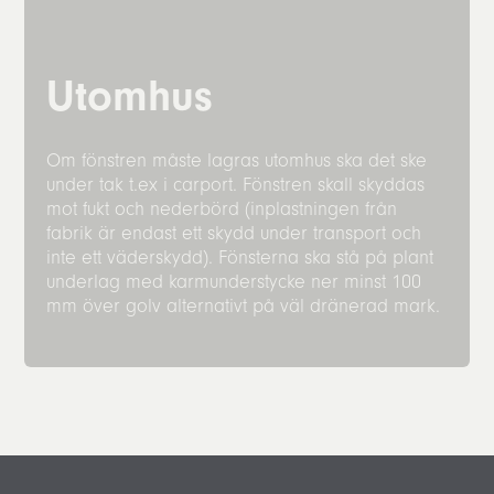
Utomhus
Om fönstren måste lagras utomhus ska det ske
under tak t.ex i carport. Fönstren skall skyddas
mot fukt och nederbörd (inplastningen från
fabrik är endast ett skydd under transport och
inte ett väderskydd). Fönsterna ska stå på plant
underlag med karmunderstycke ner minst 100
mm över golv alternativt på väl dränerad mark.