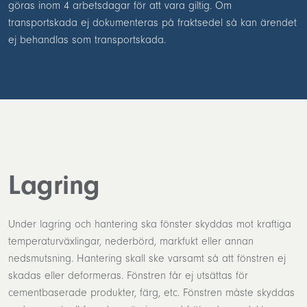
göras inom 4 arbetsdagar för att vara giltig. Om
transportskada ej dokumenteras på fraktsedel så kan ärendet
ej behandlas som transportskada.
Lagring
Under lagring och hantering ska fönster skyddas mot kraftiga
temperaturväxlingar, nederbörd, markfukt eller annan
nedsmutsning. Hantering skall ske varsamt så att fönstren ej
skadas eller deformeras. Fönstren får ej utsättas för
cementbaserade produkter, färg, etc. Fönstren måste skyddas