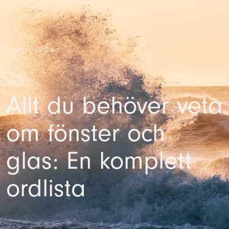
Hem
/
Ordlista
Allt du behöver veta
om fönster och
glas: En komplett
ordlista