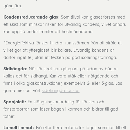
gångjärn.
Kondensreducerande glas:
Som tillval kan glaset förses med
ett skikt som minskar risken för utvändig kondens, vilket annars
kan uppstå under framför allt höstmånaderna.
*Energieffektiva fönster hindrar rumsvärmen från att stråla ut,
vilket gör att ytterglaset blir kallare. Utvändig kondens är
därför inget fel, utan ett tecken på god isoleringsförmåga.
Sidhängda:
När fönstret har gångjärn på sidan av bågen
kallas det för sidhängt. Kan vara utåt- eller inåtgående och
finns i olika glaskonstruktioner, exempelvis 2- eller 3-glas. Läs
gärna mer om vårt
sidohängda fönster
.
Spanjolett:
En stängningsanordning för fönster och
fönsterdörrar som låser bågen i karmen och bidrar till god
täthet.
Lamell-limmat:
Två eller flera trälameller fogas samman till ett