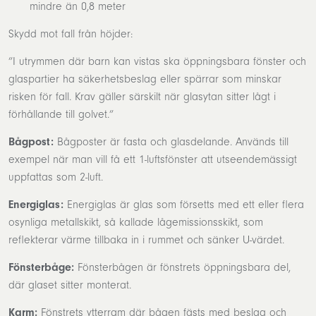
mindre än 0,8 meter
Skydd mot fall från höjder:
”I utrymmen där barn kan vistas ska öppningsbara fönster och
glaspartier ha säkerhetsbeslag eller spärrar som minskar
risken för fall. Krav gäller särskilt när glasytan sitter lågt i
förhållande till golvet.”
Bågpost:
Bågposter är fasta och glasdelande. Används till
exempel när man vill få ett 1-luftsfönster att utseendemässigt
uppfattas som 2-luft.
Energiglas:
Energiglas är glas som försetts med ett eller flera
osynliga metallskikt, så kallade lågemissionsskikt, som
reflekterar värme tillbaka in i rummet och sänker U-värdet.
Fönsterbåge:
Fönsterbågen är fönstrets öppningsbara del,
där glaset sitter monterat.
Karm:
Fönstrets ytterram där bågen fästs med beslag och