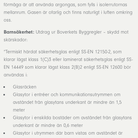
förmåga är att använda argongas, som fylls i isolerrutornas
mellanrum. Gasen är ofarlig och finns naturligt i luften omkring
oss.
Barnsäkerhet:
Utdrag ur Boverkets Byggregler – skydd mot
skärskador:
”Termiskt härdat säkerhetsglas enligt SS-EN 12150-2, som
klarar lägst klass 1(C)3 eller laminerat säkerhetsglas enligt SS-
EN 14449 som klarar lägst klass 2(B)2 enligt SS-EN 12600 bör
användas i:
Glasräcken
Glasytor i entréer och kommunikationsutrymmen om
avståndet från glasytans underkant är mindre än 1,5
meter
Glasytor i enskilda bostäder om avståndet från glasytans
underkant är mindre än 0,6 meter
Glasytor i utrymmen där barn vistas om avståndet är