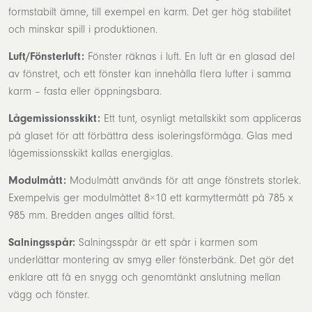
formstabilt ämne, till exempel en karm. Det ger hög stabilitet
och minskar spill i produktionen.
Luft/Fönsterluft:
Fönster räknas i luft. En luft är en glasad del
av fönstret, och ett fönster kan innehålla flera lufter i samma
karm – fasta eller öppningsbara.
Lågemissionsskikt:
Ett tunt, osynligt metallskikt som appliceras
på glaset för att förbättra dess isoleringsförmåga. Glas med
lågemissionsskikt kallas energiglas.
Modulmått:
Modulmått används för att ange fönstrets storlek.
Exempelvis ger modulmåttet 8×10 ett karmyttermått på 785 x
985 mm. Bredden anges alltid först.
Salningsspår:
Salningsspår är ett spår i karmen som
underlättar montering av smyg eller fönsterbänk. Det gör det
enklare att få en snygg och genomtänkt anslutning mellan
vägg och fönster.