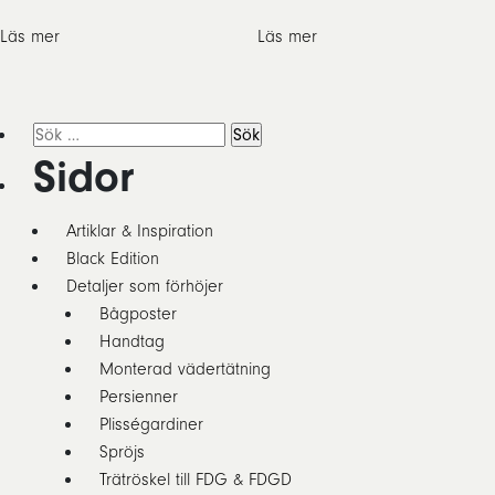
Läs mer
Läs mer
Sök
efter:
Sidor
Artiklar & Inspiration
Black Edition
Detaljer som förhöjer
Bågposter
Handtag
Monterad vädertätning
Persienner
Plisségardiner
Spröjs
Trätröskel till FDG & FDGD